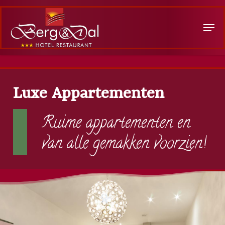
Skip
Menu
to
main
content
Luxe Appartementen
Ruime appartementen en
van alle gemakken voorzien!