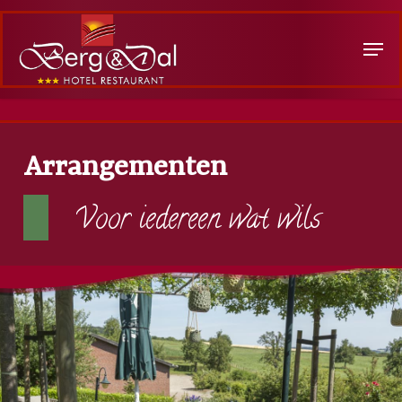
Skip
Menu
to
main
content
Arrangementen
Voor iedereen wat wils