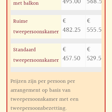
495.00
568.50
met balkon
€
€
Ruime
482.25
555.50
tweepersoonskamer
€
€
Standaard
457.50
529.50
tweepersoonskamer
Prijzen zijn per persoon per
arrangement op basis van
tweepersoonskamer met een
tweepersoonsbezetting.